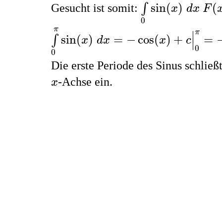
F
(
x
sin
(
)
(
Gesucht ist somit:
∫
x
d
x
F
0
∫
0
π
sin
(
x
)
d
x
=
−
cos
(
x
)
+
c
|
0
π
=
−
cos
(
π
π
∣
sin
(
)
=
−
cos
(
)
+
=
∫
x
d
x
x
c
∣
0
0
Die erste Periode des Sinus schlie
x
-Achse ein.
x