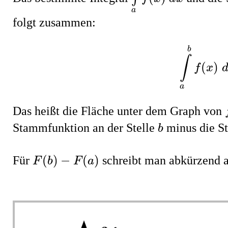
a
folgt zusammen:
∫
a
b
f
(
x
b
∫
(
)
f
x
a
Das heißt die Fläche unter dem Graph von
b
Stammfunktion an der Stelle
minus die S
b
F
(
b
)
−
F
(
a
)
(
)
−
(
)
Für
schreibt man abkürzend 
F
b
F
a