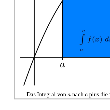
a
c
Das Integral von
nach
plus die
a
c