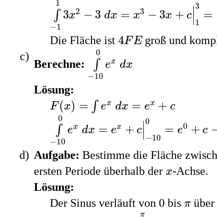
1
3
∣
2
3
3
−
3
=
−
3
+
=
∫
x
d
x
x
x
c
∣
1
−
1
4
F
E
4
Die Fläche ist
groß und kompl
F
E
∫
−
10
0
e
x
d
x
0
x
Berechne:
∫
e
d
x
−
10
Lösung:
F
(
x
)
=
∫
e
x
d
x
=
e
x
+
c
(
)
=
=
+
x
x
∫
F
x
e
d
x
e
c
∫
−
10
0
e
x
d
x
=
e
x
+
c
|
−
10
0
=
e
0
+
c
−
(
e
−
0
0
∣
0
=
+
=
+
x
x
∫
e
d
x
e
c
e
c
∣
−
10
−
10
Aufgabe:
Bestimme die Fläche zwisc
x
ersten Periode überhalb der
-Achse.
x
Lösung:
π
Der Sinus verläuft von 0 bis
über
π
∫
0
π
sin
(
x
)
d
x
π