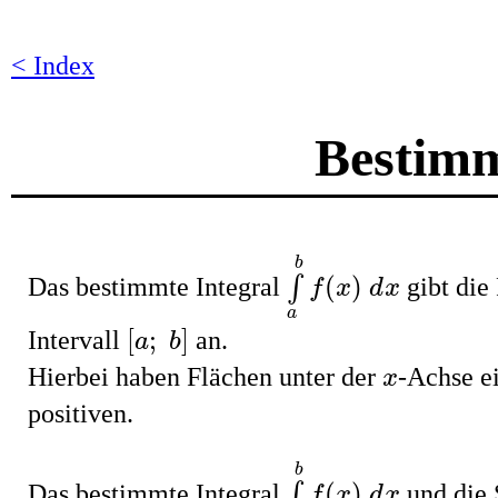
< Index
Bestimm
∫
a
b
f
(
x
)
d
x
b
(
)
Das bestimmte Integral
∫
gibt die
f
x
d
x
a
[
a
;
b
]
[
;
]
Intervall
an.
a
b
x
Hierbei haben Flächen unter der
-Achse e
x
positiven.
∫
a
b
f
(
x
)
d
x
b
(
)
Das bestimmte Integral
∫
und die
f
x
d
x