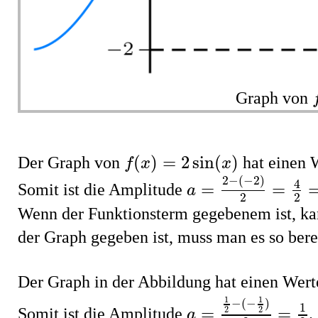
Graph von
f
(
x
)
=
2
sin
(
x
)
(
)
=
2
sin
(
)
Der Graph von
hat einen W
f
x
x
a
=
2
−
(
−
2
)
2
=
4
2
=
2
2
−
(
−
2
)
4
=
=
Somit ist die Amplitude
a
2
2
Wenn der Funktionsterm gegebenem ist, kan
der Graph gegeben ist, muss man es so ber
Der Graph in der Abbildung hat einen Wer
a
=
1
2
−
(
−
1
2
)
2
=
1
2
1
1
−
(
−
)
1
=
=
Somit ist die Amplitude
.
2
2
a