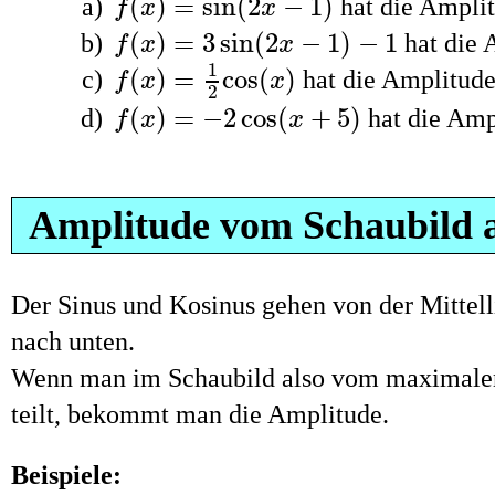
(
)
=
sin
(
2
−
1
)
hat die Ampli
f
x
x
f
(
x
)
=
3
sin
(
2
x
−
1
)
−
1
(
)
=
3
sin
(
2
−
1
)
−
1
hat die 
f
x
x
f
(
x
)
=
1
2
cos
(
x
)
1
(
)
=
cos
(
)
hat die Amplitud
f
x
x
2
f
(
x
)
=
−
2
cos
(
x
+
5
)
(
)
=
−
2
cos
(
+
5
)
hat die Amp
f
x
x
Amplitude vom Schaubild 
Der Sinus und Kosinus gehen von der Mittel
nach unten.
Wenn man im Schaubild also vom maximal
teilt, bekommt man die Amplitude.
Beispiele: