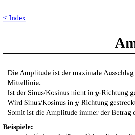
< Index
Am
Die Amplitude ist der maximale Ausschlag 
Mittellinie.
y
Ist der Sinus/Kosinus nicht in
-Richtung ge
y
y
Wird Sinus/Kosinus in
-Richtung gestreckt
y
Somit ist die Amplitude immer der Betrag 
Beispiele:
f
(
x
)
=
sin
(
2
x
−
1
)