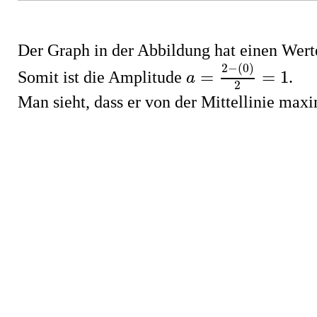
Der Graph in der Abbildung hat einen Werte
a
=
2
−
(
0
)
2
=
1
2
−
(
0
)
=
=
1
Somit ist die Amplitude
.
a
2
Man sieht, dass er von der Mittellinie max